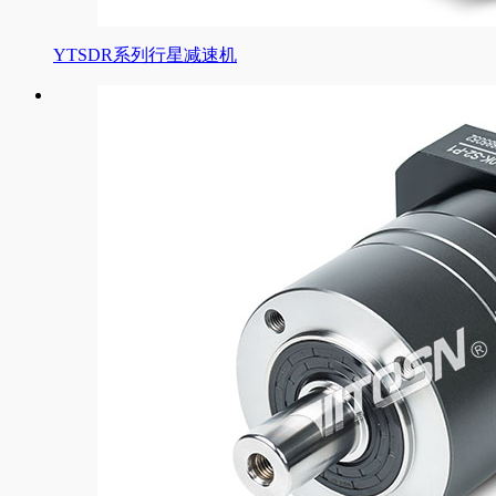
YTSDR系列行星减速机