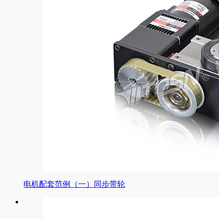
电机配套范例（一）同步带轮