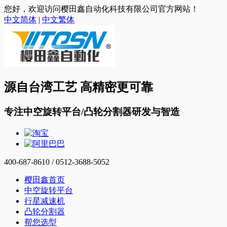
您好，欢迎访问樱田鑫自动化科技有限公司官方网站！
中文简体
|
中文繁体
源自台湾工艺 高精密更可靠
专注中空旋转平台/凸轮分割器研发与智造
400-687-8610 / 0512-3688-5052
樱田鑫首页
中空旋转平台
行星减速机
凸轮分割器
帮您选型