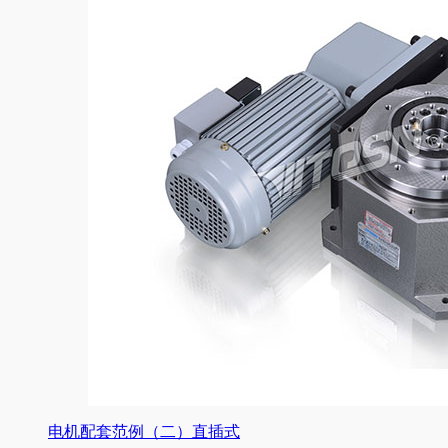
电机配套范例（二）直插式