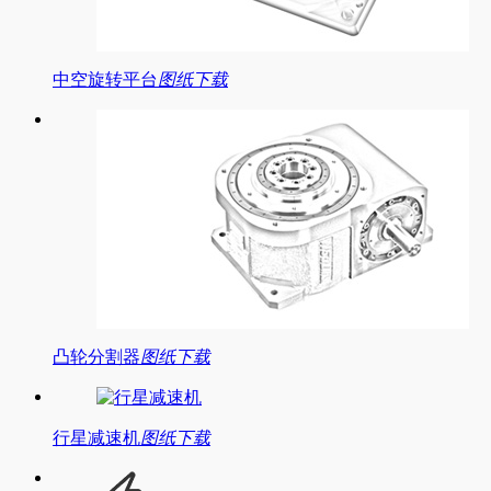
中空旋转平台
图纸下载
凸轮分割器
图纸下载
行星减速机
图纸下载