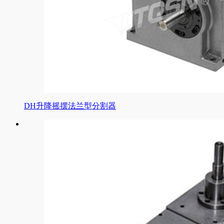
DH升降摇摆法兰型分割器