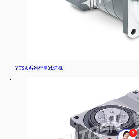
YTSA系列行星减速机
3