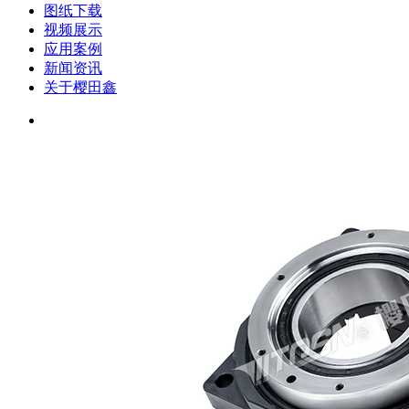
图纸下载
视频展示
应用案例
新闻资讯
关于樱田鑫