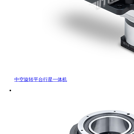
中空旋转平台行星一体机