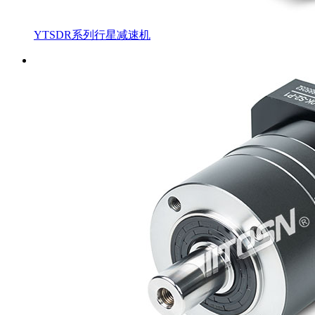
YTSDR系列行星减速机