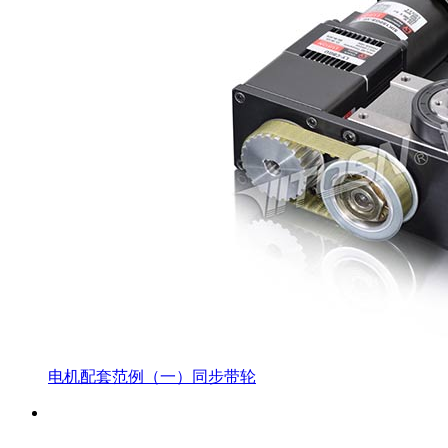
电机配套范例（一）同步带轮