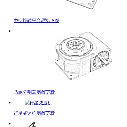
中空旋转平台
图纸下载
凸轮分割器
图纸下载
行星减速机
图纸下载