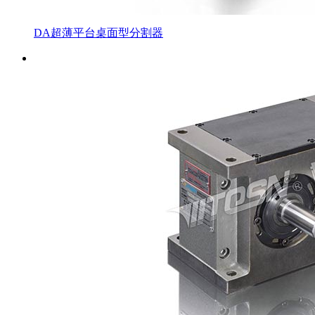
DA超薄平台桌面型分割器