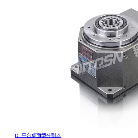
DT平台桌面型分割器