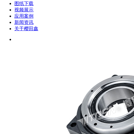
图纸下载
视频展示
应用案例
新闻资讯
关于樱田鑫