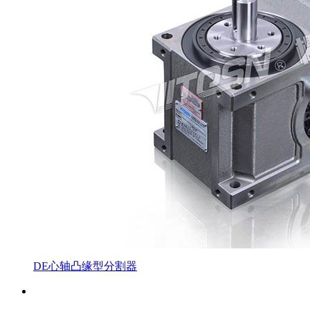
DE心轴凸缘型分割器