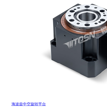
海波齿中空旋转平台