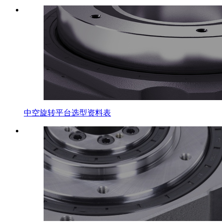
中空旋转平台选型资料表