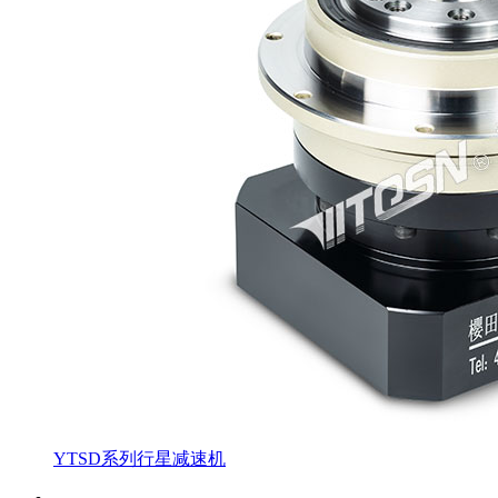
YTSD系列行星减速机