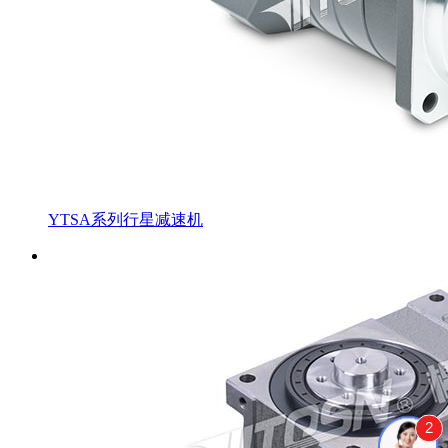
YTSA系列行星减速机
2