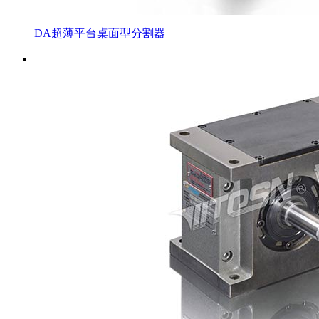
DA超薄平台桌面型分割器