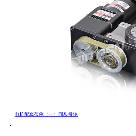
电机配套范例（一）同步带轮