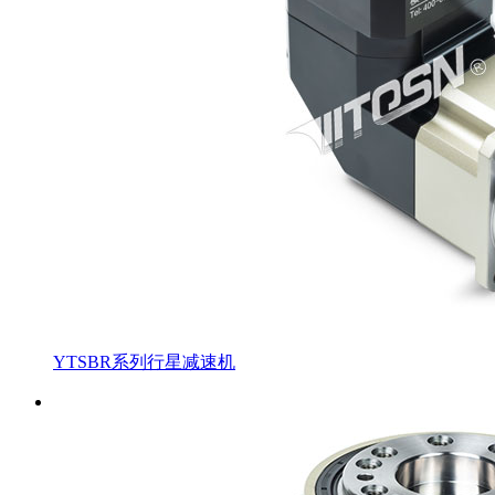
YTSBR系列行星减速机