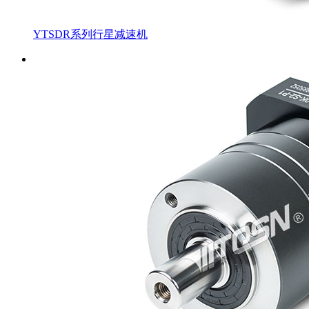
YTSDR系列行星减速机