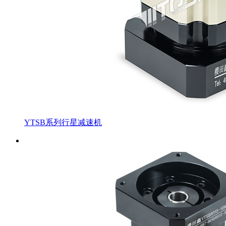
YTSB系列行星减速机