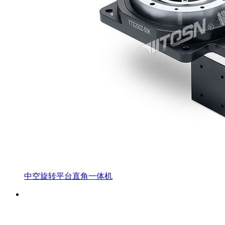
中空旋转平台直角一体机