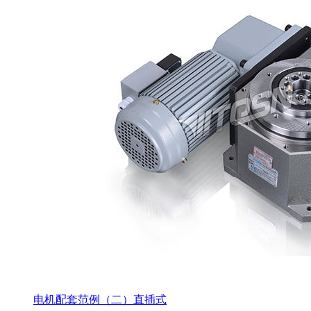
电机配套范例（二）直插式