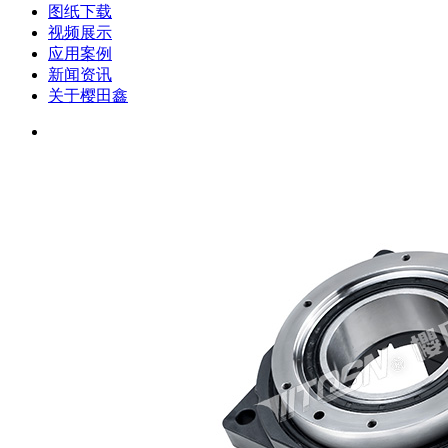
图纸下载
视频展示
应用案例
新闻资讯
关于樱田鑫