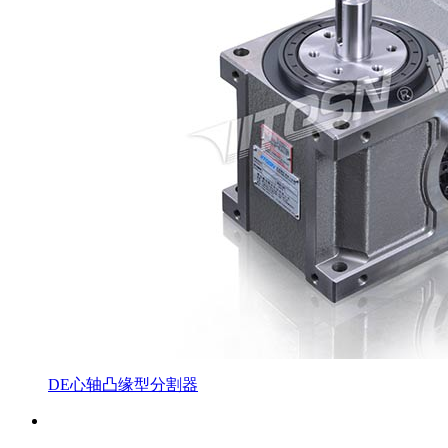
DE心轴凸缘型分割器