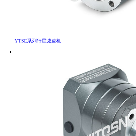
YTSE系列行星减速机