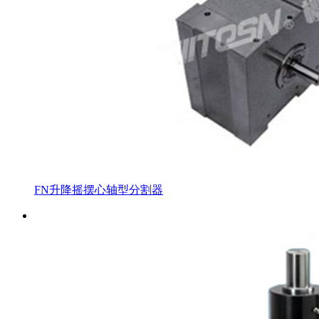
FN升降摇摆心轴型分割器