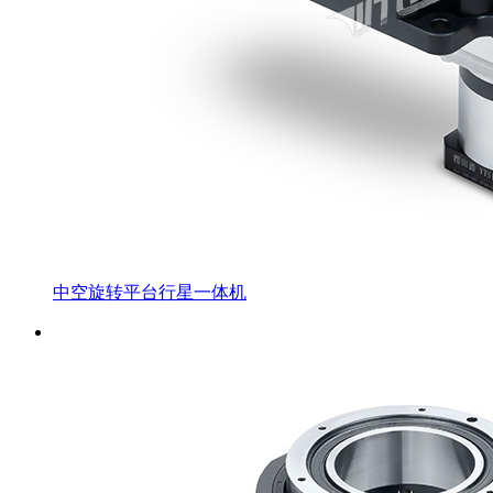
中空旋转平台行星一体机