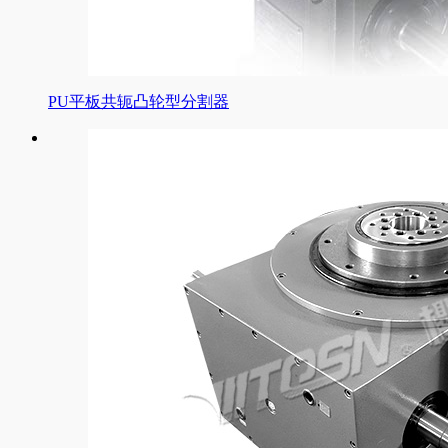
PU平板共轭凸轮型分割器