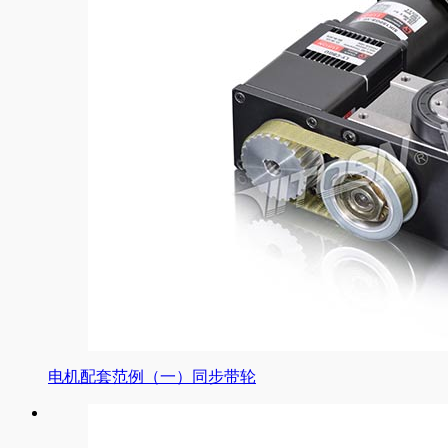
电机配套范例（一）同步带轮