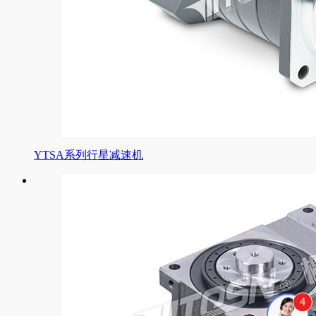
YTSA系列行星减速机
4