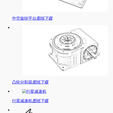
中空旋转平台
图纸下载
凸轮分割器
图纸下载
行星减速机
图纸下载