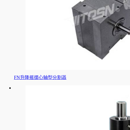
FN升降摇摆心轴型分割器