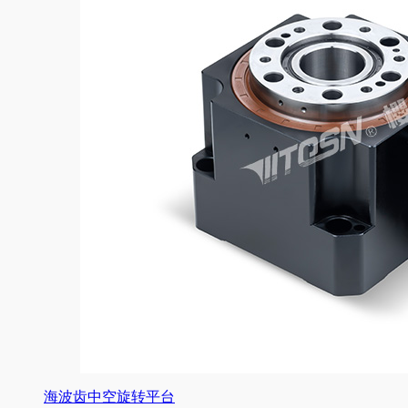
海波齿中空旋转平台