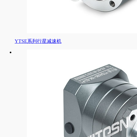
YTSE系列行星减速机